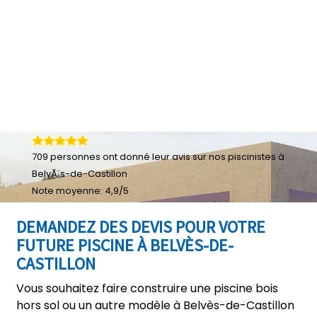
709
personnes ont donné leur
avis sur nos piscinistes à
BelvÃ¨s-de-Castillon
Note moyenne:
4,9
/
5
DEMANDEZ DES DEVIS POUR VOTRE
FUTURE PISCINE À BELVÈS-DE-
CASTILLON
Vous souhaitez faire construire une piscine bois
hors sol ou un autre modèle à Belvès-de-Castillon