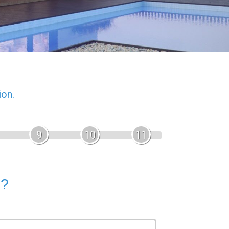
ion.
9
10
11
 ?