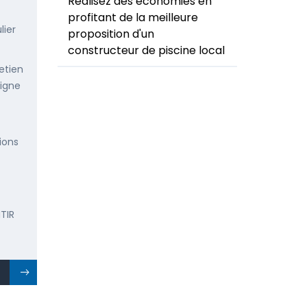
Réalisez des économies en
profitant de la meilleure
lier
proposition d'un
constructeur de piscine local
etien
ligne
ions
TIR