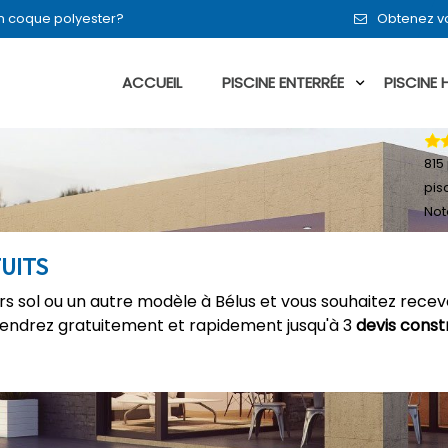
en coque polyester?
Obtenez vo
ACCUEIL
PISCINE ENTERRÉE
PISCINE
815
pis
Not
TUITS
rs sol ou un autre modèle à Bélus et vous souhaitez recevo
tiendrez gratuitement et rapidement jusqu'à 3
devis const