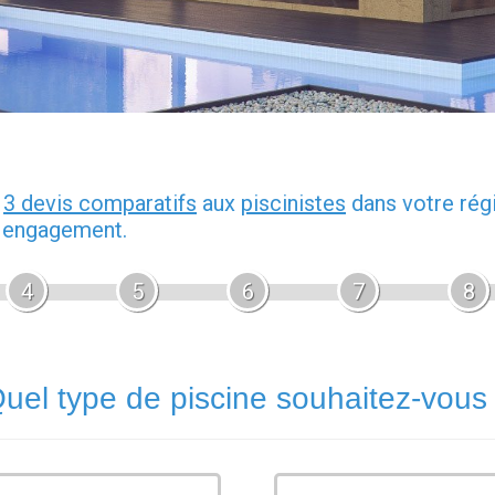
z
3 devis comparatifs
aux
piscinistes
dans votre rég
s engagement.
4
5
6
7
8
uel type de piscine souhaitez-vous