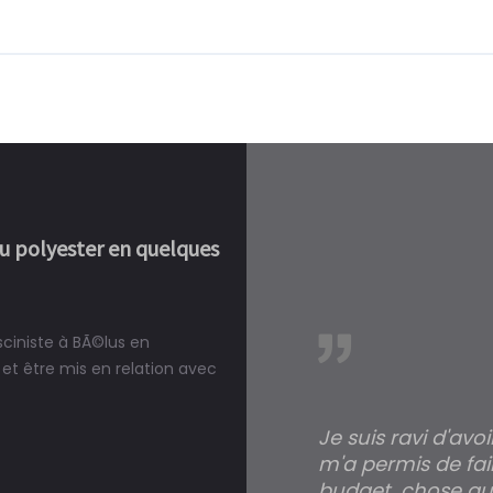
ou polyester en quelques
sciniste à BÃ©lus en
réalité, une piscine est bien
et être mis en relation avec
Je suis ravi d'avo
m'a permis de fai
budget, chose qui