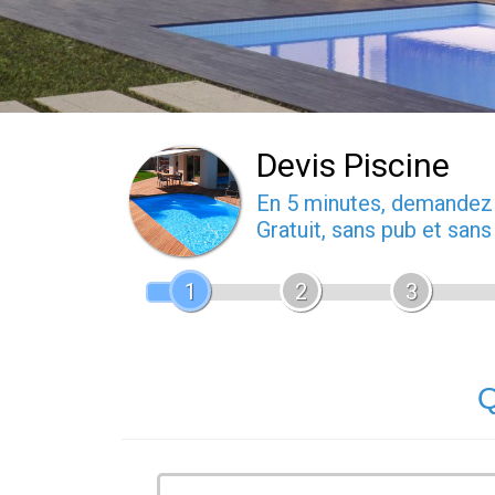
Devis Piscine
En 5 minutes, demande
Gratuit, sans pub et san
1
2
3
Q