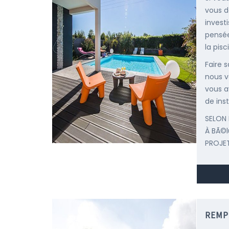
vous d
invest
pensée
la pisc
Faire 
nous v
vous a
de inst
SELON 
À BÃ©
PROJET
REMP