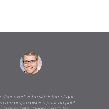
ir découvert votre site internet qui
Pour moi tout 
re ma propre piscine pour un petit
profondeur de
 m'aurait été impossible via les
les parois pour