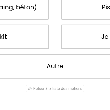
aing, béton)
Pi
kit
Je
Autre
Retour à la liste des métiers