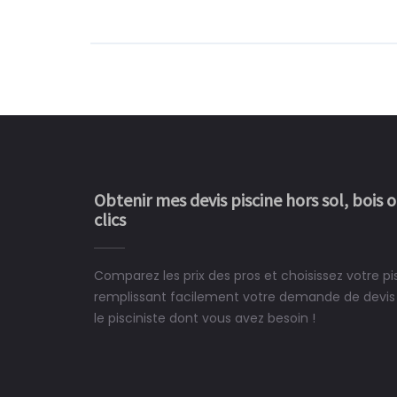
Obtenir mes devis piscine hors sol, bois 
clics
Comparez les prix des pros et choisissez votre pi
Le rêve devient enfin 
remplissant facilement votre demande de devis 
construit chez moi.
le pisciniste dont vous avez besoin !
 partagé, la joie de voir la
e ce plan d'eau, un livre
CHARLES
e pour la construction de la