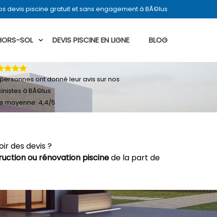
s devis piscine gratuit et sans engagement à BÃ©lus
 HORS-SOL
DEVIS PISCINE EN LIGNE
BLOG
personnes ont donné leur
avis sur nos
cinistes à BÃ©lus
e moyenne:
4,4
/
5
ir des devis ?
ruction ou rénovation piscine
de la part de