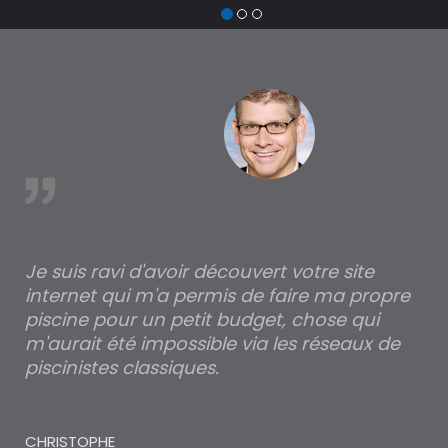
de
tr
à 
est
Je suis ravi d'avoir découvert votre site
Po
internet qui m'a permis de faire ma propre
pa
piscine pour un petit budget, chose qui
lé
m'aurait été impossible via les réseaux de
au
piscinistes classiques.
THI
CHRISTOPHE