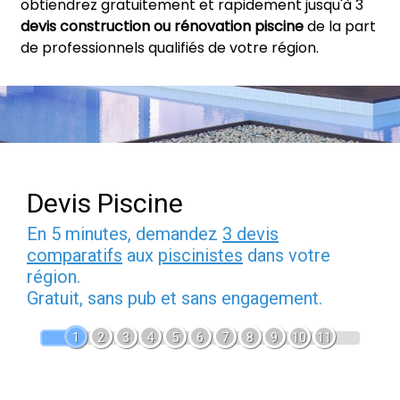
obtiendrez gratuitement et rapidement jusqu'à 3
devis construction ou rénovation piscine
de la part
de professionnels qualifiés de votre région.
Devis Piscine
En 5 minutes, demandez
3 devis
comparatifs
aux
piscinistes
dans votre
région.
Gratuit, sans pub et sans engagement.
1
2
3
4
5
6
7
8
9
10
11