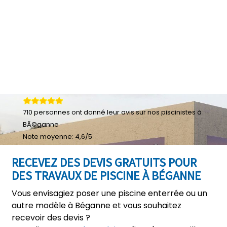
710
personnes ont donné leur
avis sur nos piscinistes à
BÃ©ganne
Note moyenne:
4,6
/
5
RECEVEZ DES DEVIS GRATUITS POUR
DES TRAVAUX DE PISCINE À BÉGANNE
Vous envisagiez poser une piscine enterrée ou un
autre modèle à Béganne et vous souhaitez
recevoir des devis ?