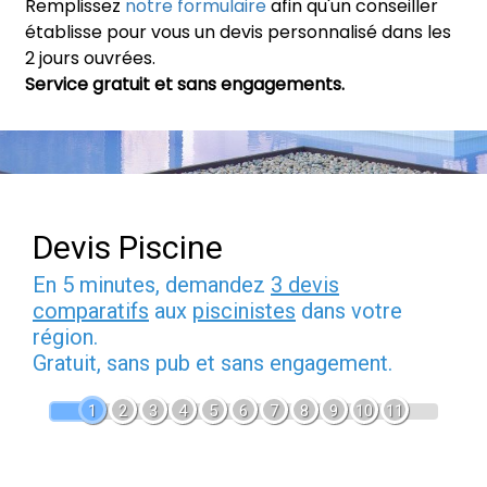
Remplissez
notre formulaire
afin qu'un conseiller
établisse pour vous un devis personnalisé dans les
2 jours ouvrées.
Service gratuit et sans engagements.
Devis Piscine
En 5 minutes, demandez
3 devis
comparatifs
aux
piscinistes
dans votre
région.
Gratuit, sans pub et sans engagement.
1
2
3
4
5
6
7
8
9
10
11