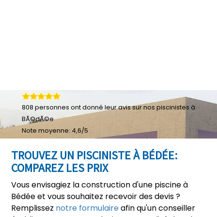
808
personnes ont donné leur
avis sur nos piscinistes à
BÃ©dÃ©e
Note moyenne:
4,6
/
5
TROUVEZ UN PISCINISTE À BÉDÉE:
COMPAREZ LES PRIX
Vous envisagiez la construction d'une piscine à
Bédée et vous souhaitez recevoir des devis ?
Remplissez
notre formulaire
afin qu'un conseiller