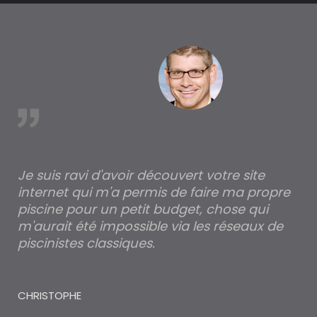
est
Je suis ravi d'avoir découvert votre site
Po
internet qui m'a permis de faire ma propre
pa
piscine pour un petit budget, chose qui
lé
m'aurait été impossible via les réseaux de
au
piscinistes classiques.
THI
CHRISTOPHE