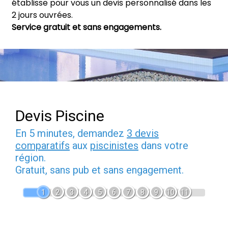
établisse pour vous un devis personnalisé dans les
2 jours ouvrées.
Service gratuit et sans engagements.
Devis Piscine
En 5 minutes, demandez
3 devis
comparatifs
aux
piscinistes
dans votre
région.
Gratuit, sans pub et sans engagement.
1
2
3
4
5
6
7
8
9
10
11