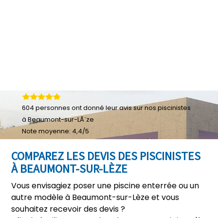
604
personnes ont donné leur
avis sur nos piscinistes
à Beaumont-sur-LÃ¨ze
Note moyenne:
4,4
/
5
COMPAREZ LES DEVIS DES PISCINISTES
À BEAUMONT-SUR-LÈZE
Vous envisagiez poser une piscine enterrée ou un
autre modèle à Beaumont-sur-Lèze et vous
souhaitez recevoir des devis ?