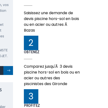
, vos
tion
Saisissez une demande de
devis piscine hors-sol en bois
ou en acier ou autres Ã
 et
Bazas
t
res
2
NISTE
OBTENEZ
OJET.
Comparez jusqu'Ã 3 devis
piscine hors-sol en bois ou en
acier ou autres des
piscinistes des Gironde
S
3
PROFITEZ
lier