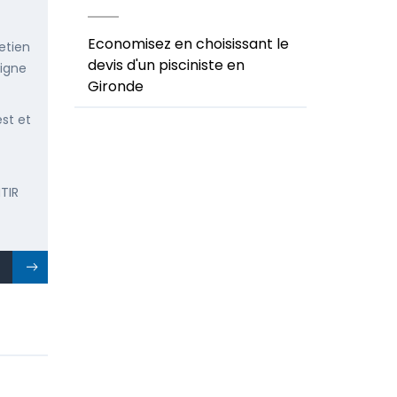
Economisez en choisissant le
etien
devis d'un pisciniste en
ligne
Gironde
est et
TIR