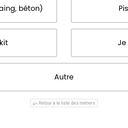
aing, béton)
Pi
kit
Je
Autre
Retour à la liste des métiers