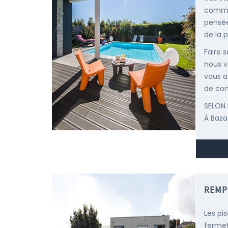
comme 
pensée
de la p
Faire 
nous v
vous a
de con
SELON 
À Baza
REMP
Les pi
fermet