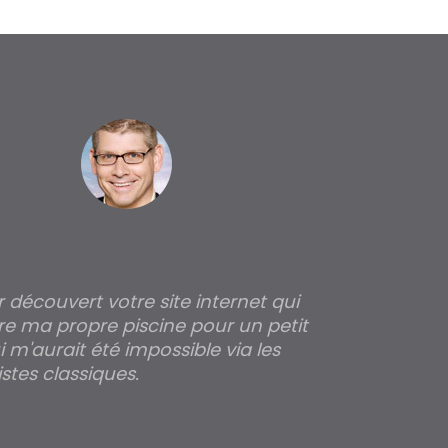
ir découvert votre site internet qui
Pour moi tout 
re ma propre piscine pour un petit
profondeur de
 m'aurait été impossible via les
les parois pour
stes classiques.
THIERRY