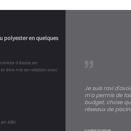
ou polyester en quelques
sciniste à Bazas en
réalité, une piscine est bien
et être mis en relation avec
Je suis ravi d'avo
m'a permis de fai
budget, chose qui
réseaux de piscini
s en 48H
CHRISTOPHE