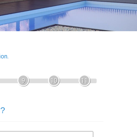
ion.
9
10
11
 ?