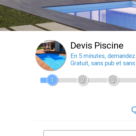
Devis Piscine
En 5 minutes, demande
Gratuit, sans pub et san
1
2
3
Q