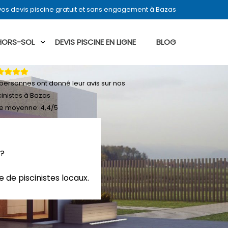
os devis piscine gratuit et sans engagement à Bazas
 HORS-SOL
DEVIS PISCINE EN LIGNE
BLOG
personnes ont donné leur
avis sur nos
cinistes à Bazas
e moyenne:
4,4
/
5
 ?
 de piscinistes locaux.