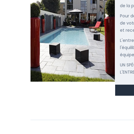
de la p
Pour d
de vot
et rec
L'entr
l'équi
équipe
UN SPÉ
L'ENTR