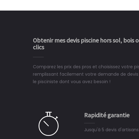
Obtenir mes devis piscine hors sol, bois 
clics
Comparez les prix des pros et choisissez votre pi
Le rêve devient enfin 
remplissant facilement votre demande de devis 
construit chez moi.
le pisciniste dont vous avez besoin !
 partagé, la joie de voir la
e ce plan d'eau, un livre
CHARLES
e pour la construction de la
Rapidité garantie
à on ne peut plus s'en passer.
Jusqu'à 5 devis d'artisan