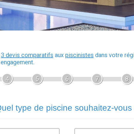
z
3 devis comparatifs
aux
piscinistes
dans votre rég
s engagement.
4
5
6
7
8
uel type de piscine souhaitez-vous