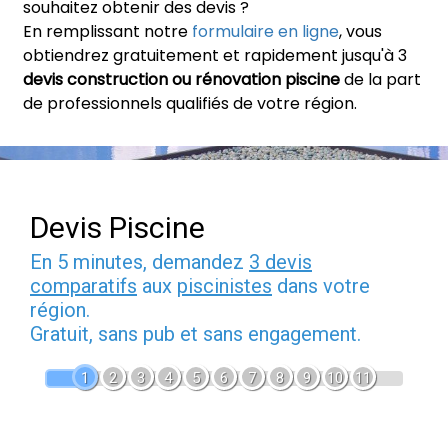
souhaitez obtenir des devis ?
En remplissant notre
formulaire en ligne
, vous
obtiendrez gratuitement et rapidement jusqu'à 3
devis construction ou rénovation piscine
de la part
de professionnels qualifiés de votre région.
Devis Piscine
En 5 minutes, demandez
3 devis
comparatifs
aux
piscinistes
dans votre
région.
Gratuit, sans pub et sans engagement.
1
2
3
4
5
6
7
8
9
10
11