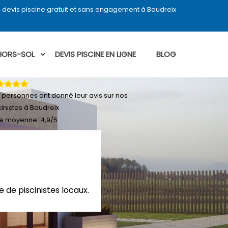
devis piscine gratuit et sans engagement à Baudreix
 HORS-SOL
DEVIS PISCINE EN LIGNE
BLOG
personnes ont donné leur
avis sur nos
cinistes à Baudreix
e moyenne:
4,9
/
5
 de piscinistes locaux.