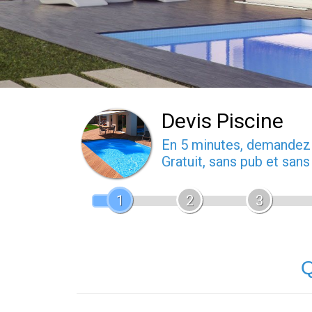
Devis Piscine
En 5 minutes, demande
Gratuit, sans pub et san
1
2
3
Q