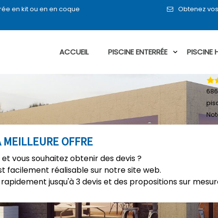
rée en kit ou en en coque
Obtenez vos 
ACCUEIL
PISCINE ENTERRÉE
PISCINE
686
pis
Not
A MEILLEURE OFFRE
 et vous souhaitez obtenir des devis ?
t facilement réalisable sur notre site web.
rapidement jusqu'à 3 devis et des propositions sur mesure