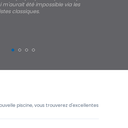
 m'aurait été impossible via les
les parois pour
stes classiques.
THIERRY
uvelle piscine, vous trouverez d'excellentes