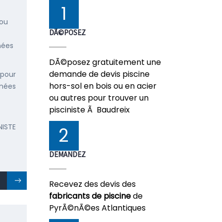
1
 ou
DÃ©POSEZ
nées
DÃ©posez gratuitement une
demande de devis piscine
 pour
hors-sol en bois ou en acier
énées
ou autres pour trouver un
pisciniste Ã Baudreix
NISTE
2
DEMANDEZ
Recevez des devis des
fabricants de piscine
de
PyrÃ©nÃ©es Atlantiques