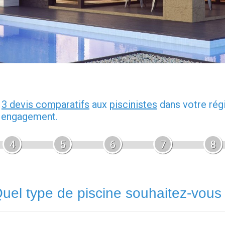
z
3 devis comparatifs
aux
piscinistes
dans votre rég
s engagement.
4
5
6
7
8
uel type de piscine souhaitez-vous