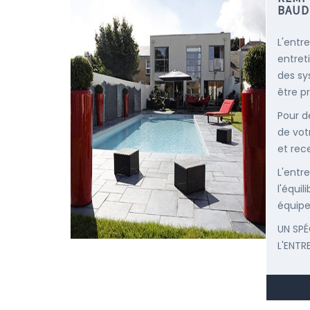
BAUD
L'entr
entret
des sy
être p
Pour d
de vot
et rec
L'entr
l'équi
équipe
UN SPÉ
L'ENTR