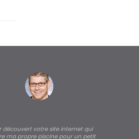
ir découvert votre site internet qui
Pour moi tout 
re ma propre piscine pour un petit
profondeur de