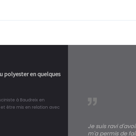
ou polyester en quelques
sciniste à Baudreix en
réalité, une piscine est bien
et être mis en relation avec
Je suis ravi d'avo
m'a permis de fai