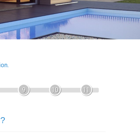
ion.
9
10
11
 ?