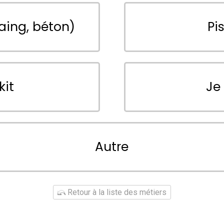
aing, béton)
Pi
kit
Je
Autre
Retour à la liste des métiers