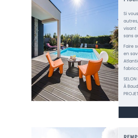
Si vou
autres
visant
sans au
Faire 
en sav
Atlant
fabric
SELON 
À Baud
PROJET
REMP