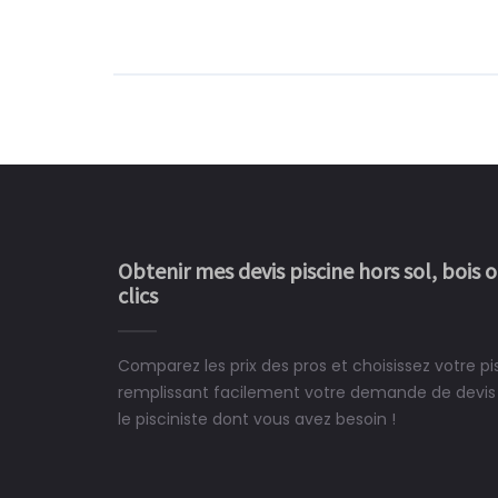
Obtenir mes devis piscine hors sol, bois 
clics
Comparez les prix des pros et choisissez votre pi
Le rêve devient enfin 
remplissant facilement votre demande de devis 
construit chez moi.
le pisciniste dont vous avez besoin !
 partagé, la joie de voir la
e ce plan d'eau, un livre
CHARLES