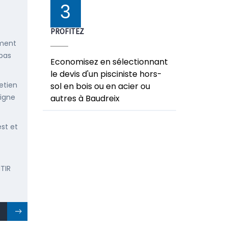
3
PROFITEZ
ement
 pas
Economisez en sélectionnant
le devis d'un pisciniste hors-
etien
sol en bois ou en acier ou
ligne
autres à Baudreix
est et
TIR