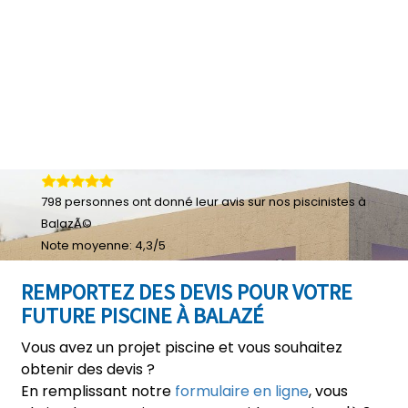
798
personnes ont donné leur
avis sur nos piscinistes à
BalazÃ©
Note moyenne:
4,3
/
5
REMPORTEZ DES DEVIS POUR VOTRE
FUTURE PISCINE À BALAZÉ
Vous avez un projet piscine et vous souhaitez
obtenir des devis ?
En remplissant notre
formulaire en ligne
, vous