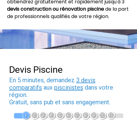
obtiendrez gratuitement et rapidement jusqu'à 3
devis construction ou rénovation piscine
de la part
de professionnels qualifiés de votre région.
Devis Piscine
En 5 minutes, demandez
3 devis
comparatifs
aux
piscinistes
dans votre
région.
Gratuit, sans pub et sans engagement.
1
2
3
4
5
6
7
8
9
10
11