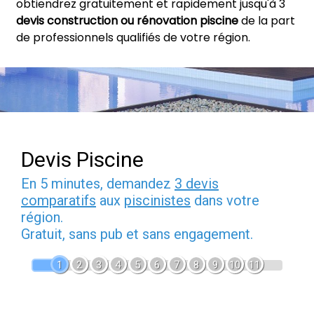
obtiendrez gratuitement et rapidement jusqu'à 3
devis construction ou rénovation piscine
de la part
de professionnels qualifiés de votre région.
Devis Piscine
En 5 minutes, demandez
3 devis
comparatifs
aux
piscinistes
dans votre
région.
Gratuit, sans pub et sans engagement.
1
2
3
4
5
6
7
8
9
10
11