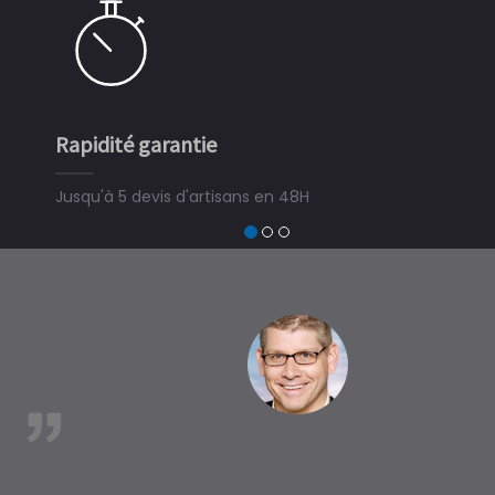
Rapidité garantie
Simple
Jusqu'à 5 devis d'artisans en 48H
3 minut
devis tr
trouver
à Azas
est