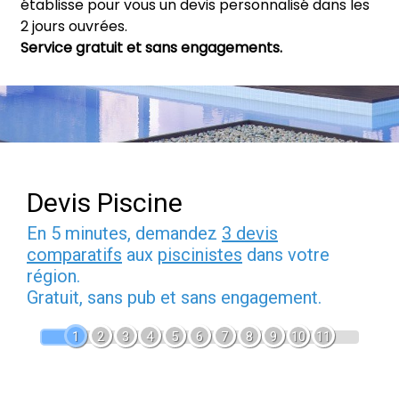
établisse pour vous un devis personnalisé dans les
2 jours ouvrées.
Service gratuit et sans engagements.
Devis Piscine
En 5 minutes, demandez
3 devis
comparatifs
aux
piscinistes
dans votre
région.
Gratuit, sans pub et sans engagement.
1
2
3
4
5
6
7
8
9
10
11