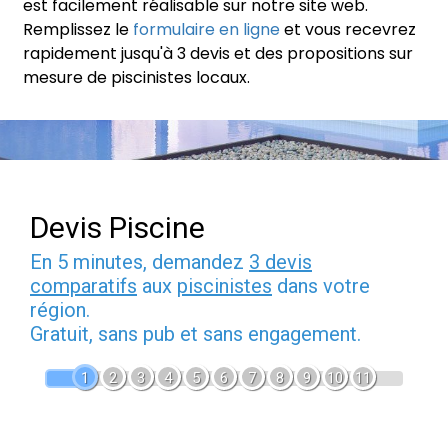
est facilement réalisable sur notre site web.
Remplissez le
formulaire en ligne
et vous recevrez
rapidement jusqu'à 3 devis et des propositions sur
mesure de piscinistes locaux.
Devis Piscine
En 5 minutes, demandez
3 devis
comparatifs
aux
piscinistes
dans votre
région.
Gratuit, sans pub et sans engagement.
1
2
3
4
5
6
7
8
9
10
11