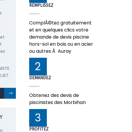
REMPLISSEZ
e
ComplÃ©tez gratuitement
et en quelques clics votre
demande de devis piscine
 et
hors-sol en bois ou en acier
t
ou autres Ã Auray
res
2
NISTE
OJET.
DEMANDEZ
Obtenez des devis de
piscinistes des Morbihan
3
Y
PROFITEZ
en