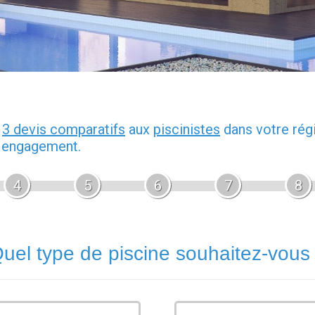
z
3 devis comparatifs
aux
piscinistes
dans votre rég
s engagement.
4
5
6
7
8
uel type de piscine souhaitez-vous