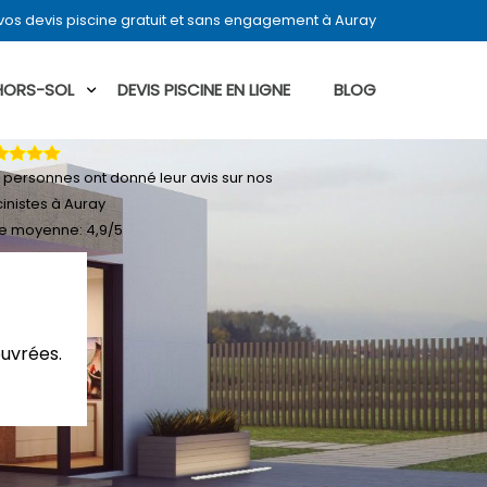
os devis piscine gratuit et sans engagement à Auray
 HORS-SOL
DEVIS PISCINE EN LIGNE
BLOG
personnes ont donné leur
avis sur nos
cinistes à Auray
e moyenne:
4,9
/
5
ouvrées.