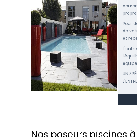
courant
propre
Pour d
de vot
et rec
L'entr
l'équi
équipe
UN SPÉ
L'ENTR
Nos poseurs piscines à