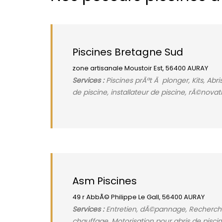
Piscines Bretagne Sud
zone artisanale Moustoir Est, 56400 AURAY
Services :
Piscines prÃªt Ã plonger, Kits, A
de piscine, installateur de piscine, rÃ©novat
Asm Piscines
49 r AbbÃ© Philippe Le Gall, 56400 AURAY
Services :
Entretien, dÃ©pannage, Recherche 
chauffage, Motorisation pour abris de piscine