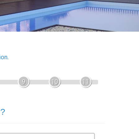
ion.
9
10
11
 ?