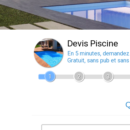
Devis Piscine
En 5 minutes, demande
Gratuit, sans pub et san
1
2
3
Q