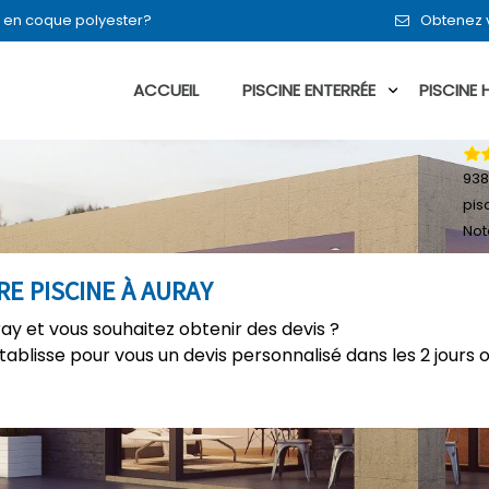
en en coque polyester?
Obtenez v
ACCUEIL
PISCINE ENTERRÉE
PISCINE
938
pis
Not
E PISCINE À AURAY
ray et vous souhaitez obtenir des devis ?
établisse pour vous un devis personnalisé dans les 2 jours 