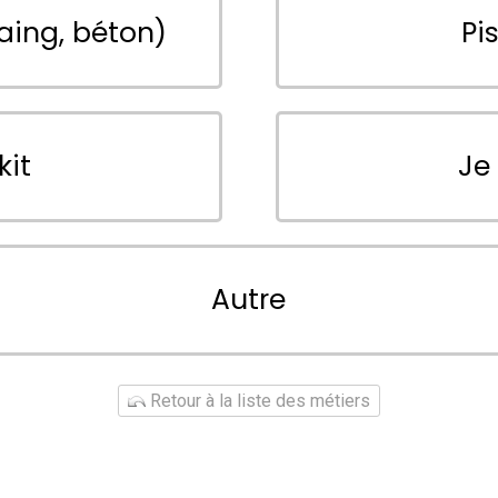
aing, béton)
Pi
kit
Je
Autre
Retour à la liste des métiers