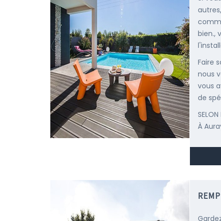
autres
comme 
bien.,
l'insta
Faire 
nous v
vous a
de spéc
SELON 
À Aura
REMP
Gardez