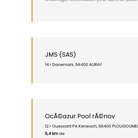
JMS (SAS)
14 r Danemark, 56400 AURAY
OcÃ©azur Pool rÃ©nov
12 r Ouessant PA Keneach, 56400 PLOUGOUME
5,4 km
de