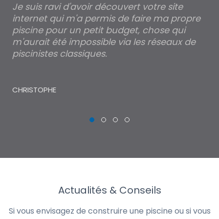
est
Je suis ravi d'avoir découvert votre site
Po
internet qui m'a permis de faire ma propre
pa
piscine pour un petit budget, chose qui
lé
m'aurait été impossible via les réseaux de
au
piscinistes classiques.
THI
CHRISTOPHE