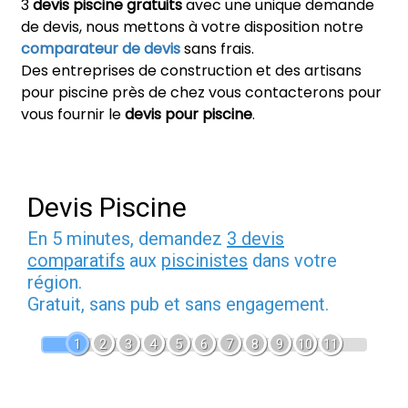
3
devis piscine gratuits
avec une unique demande
de devis, nous mettons à votre disposition notre
comparateur de devis
sans frais.
Des entreprises de construction et des artisans
pour piscine près de chez vous contacterons pour
vous fournir le
devis pour piscine
.
Devis Piscine
En 5 minutes, demandez
3 devis
comparatifs
aux
piscinistes
dans votre
région.
Gratuit, sans pub et sans engagement.
1
2
3
4
5
6
7
8
9
10
11