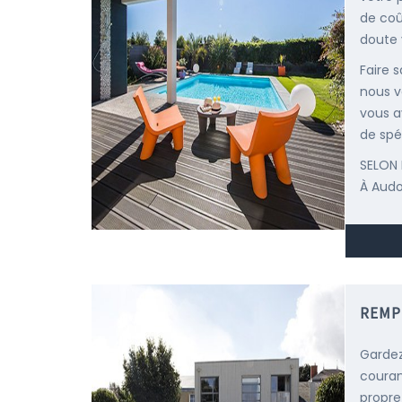
de coû
doute v
Faire 
nous v
vous a
de spéc
SELON 
À Aud
REMP
Gardez
courant
propre