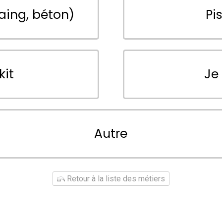
aing, béton)
Pi
kit
Je
Autre
Retour à la liste des métiers