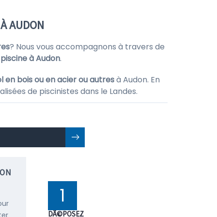
 À AUDON
res
? Nous vous accompagnons à travers de
 piscine à Audon
.
l en bois ou en acier ou autres
à Audon. En
lisées de piscinistes dans le Landes.
ION
1
our
DÃ©POSEZ
ter