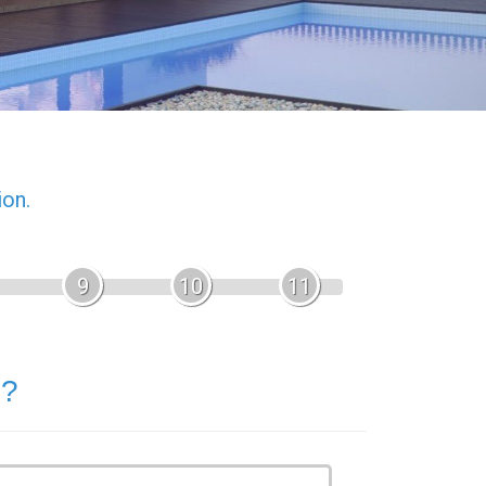
ion.
9
10
11
 ?