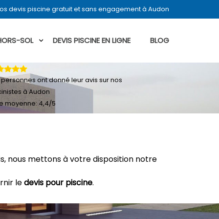
os devis piscine gratuit et sans engagement à Audon
 HORS-SOL
DEVIS PISCINE EN LIGNE
BLOG
personnes ont donné leur
avis sur nos
cinistes à Audon
e moyenne:
4,4
/
5
, nous mettons à votre disposition notre
rnir le
devis pour piscine
.