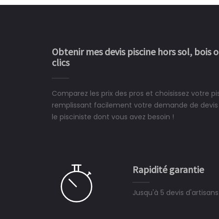
Obtenir mes devis piscine hors sol, bois 
clics
Comparez les prix des pros et choisissez votre p
Le rêve devient enfin 
remplissant facilement votre demande de devis 
construit chez moi.
le pisciniste dont vous avez besoin !
 partagé, la joie de voir la
e ce plan d'eau, un livre
CHARLES
e pour la construction de la
Rapidité garantie
à on ne peut plus s'en passer.
Jusqu'à 5 devis d'artisan