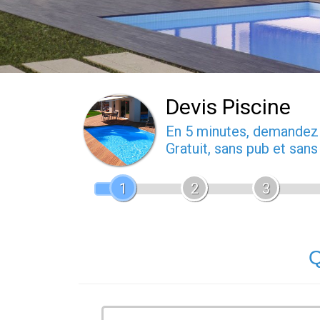
Devis Piscine
En 5 minutes, demande
Gratuit, sans pub et san
1
2
3
Q