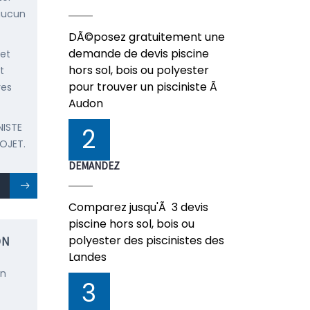
 aucun
DÃ©posez gratuitement une
demande de devis piscine
 et
hors sol, bois ou polyester
t
pour trouver un pisciniste Ã
res
Audon
NISTE
2
OJET.
DEMANDEZ
Comparez jusqu'Ã 3 devis
piscine hors sol, bois ou
polyester des piscinistes des
ON
Landes
en
3