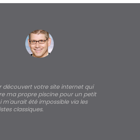
ir découvert votre site internet qui
Pour moi tout 
re ma propre piscine pour un petit
profondeur de
 m'aurait été impossible via les
les parois pour
stes classiques.
THIERRY