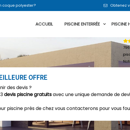
en coque polyester?
Obtenez v
ACCUEIL
PISCINE ENTERRÉE
PISCINE
796
pis
Not
MEILLEURE OFFRE
nir des devis ?
 3
devis piscine gratuits
avec une unique demande de devis
our piscine près de chez vous contacterons pour vous fou