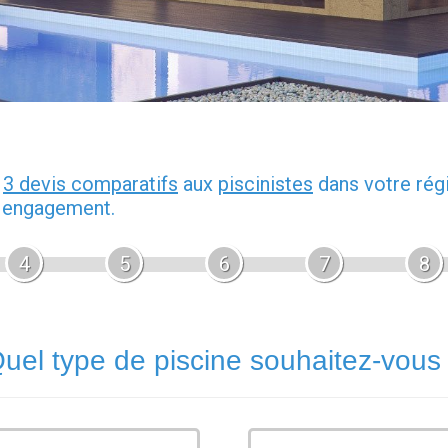
z
3 devis comparatifs
aux
piscinistes
dans votre rég
s engagement.
4
5
6
7
8
uel type de piscine souhaitez-vous