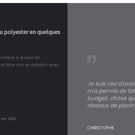
ou polyester en quelques
isciniste à Audon en
réalité, une piscine est bien
et être mis en relation avec
Je suis ravi d'avo
m'a permis de fai
budget, chose qui
réseaux de piscini
s en 48H
CHRISTOPHE