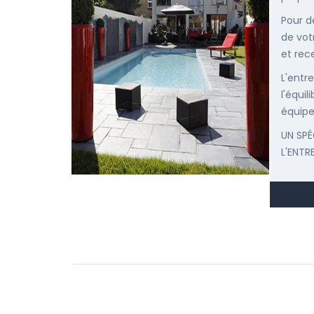
Pour d
de vot
et rec
L'entr
l'équi
équipe
UN SPÉ
L'ENTR