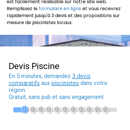
est facilement réalisable sur notre site web.
Remplissez le
formulaire en ligne
et vous recevrez
rapidement jusqu'à 3 devis et des propositions sur
mesure de piscinistes locaux.
Devis Piscine
En 5 minutes, demandez
3 devis
comparatifs
aux
piscinistes
dans votre
région.
Gratuit, sans pub et sans engagement.
1
2
3
4
5
6
7
8
9
10
11