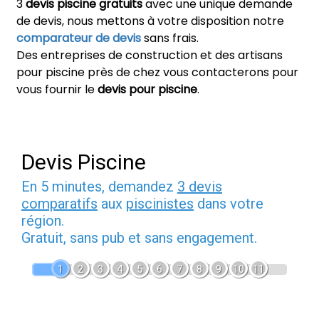
3
devis piscine gratuits
avec une unique demande
de devis, nous mettons à votre disposition notre
comparateur de devis
sans frais.
Des entreprises de construction et des artisans
pour piscine près de chez vous contacterons pour
vous fournir le
devis pour piscine
.
Devis Piscine
En 5 minutes, demandez
3 devis
comparatifs
aux
piscinistes
dans votre
région.
Gratuit, sans pub et sans engagement.
1
2
3
4
5
6
7
8
9
10
11