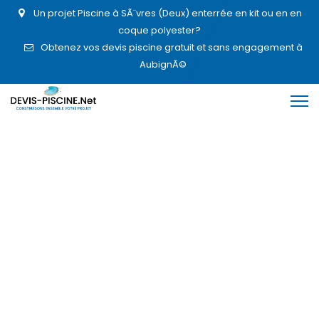
Un projet Piscine à SÃ¨vres (Deux) enterrée en kit ou en en
coque polyester?
Obtenez vos devis piscine gratuit et sans engagement à
AubignÃ©