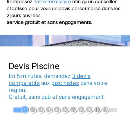
Remplissez
notre formulaire
afin qu'un conseiller
établisse pour vous un devis personnalisé dans les
2 jours ouvrées.
Service gratuit et sans engagements.
Devis Piscine
En 5 minutes, demandez
3 devis
comparatifs
aux
piscinistes
dans votre
région.
Gratuit, sans pub et sans engagement.
1
2
3
4
5
6
7
8
9
10
11