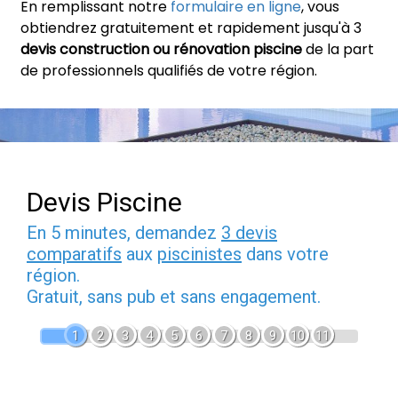
En remplissant notre
formulaire en ligne
, vous
obtiendrez gratuitement et rapidement jusqu'à 3
devis construction ou rénovation piscine
de la part
de professionnels qualifiés de votre région.
Devis Piscine
En 5 minutes, demandez
3 devis
comparatifs
aux
piscinistes
dans votre
région.
Gratuit, sans pub et sans engagement.
1
2
3
4
5
6
7
8
9
10
11