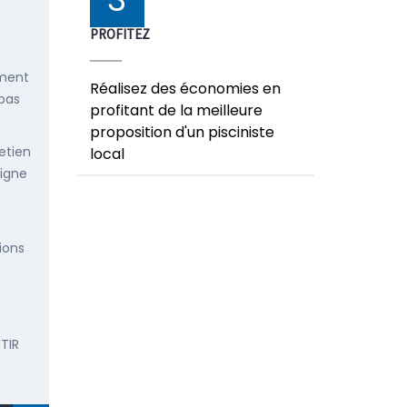
PROFITEZ
ement
Réalisez des économies en
 pas
profitant de la meilleure
proposition d'un pisciniste
etien
local
ligne
ions
TIR