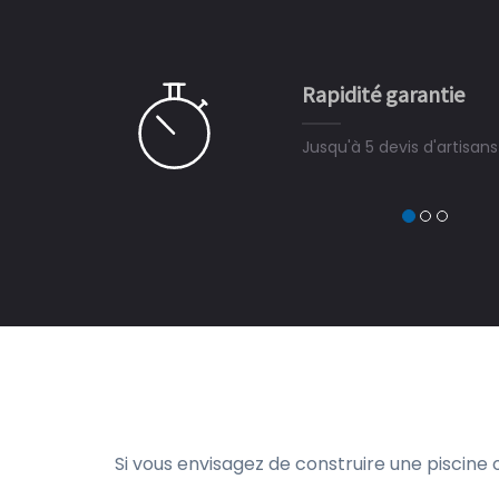
 partagé, la joie de voir la
e ce plan d'eau, un livre
CHARLES
e pour la construction de la
Rapidité garantie
à on ne peut plus s'en passer.
Jusqu'à 5 devis d'artisan
Si vous envisagez de construire une piscine