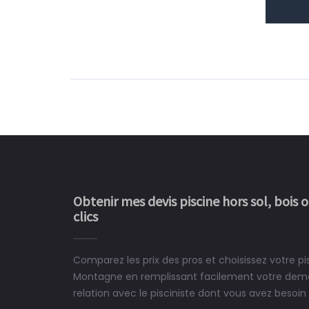
Obtenir mes devis piscine hors sol, bois 
clics
Comparez les prix des pros et choisissez votre pi
Le rêve devient enfin 
Montagne en remplissant facilement votre dema
construit chez moi.
relation avec le pisciniste dont vous avez besoin 