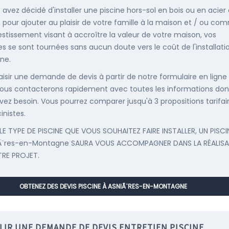
s avez décidé d'installer une piscine hors-sol en bois ou en acier
, pour ajouter au plaisir de votre famille à la maison et / ou co
estissement visant à accroître la valeur de votre maison, vos
s se sont tournées sans aucun doute vers le coût de l'installati
ine.
saisir une demande de devis à partir de notre formulaire en ligne
ous contacterons rapidement avec toutes les informations don
vez besoin. Vous pourrez comparer jusqu'à 3 propositions tarifai
inistes.
LE TYPE DE PISCINE QUE VOUS SOUHAITEZ FAIRE INSTALLER, UN PISCI
iÃ¨res-en-Montagne SAURA VOUS ACCOMPAGNER DANS LA RÉALIS
RE PROJET.
OBTENEZ DES DEVIS PISCINE À ASNIÃ¨RES-EN-MONTAGNE
LIR UNE DEMANDE DE DEVIS ENTRETIEN PISCINE