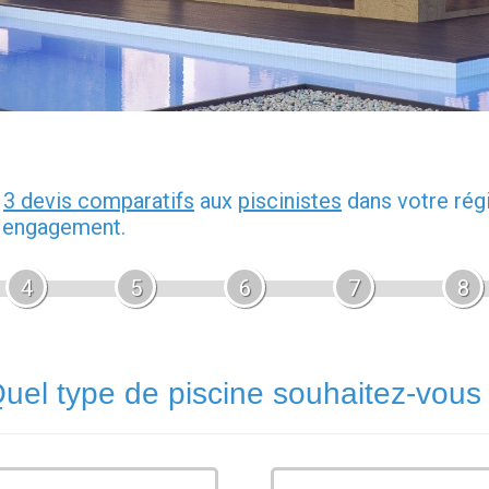
z
3 devis comparatifs
aux
piscinistes
dans votre rég
s engagement.
4
5
6
7
8
uel type de piscine souhaitez-vous