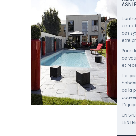
ASNI
L'entr
entret
des sy
être p
Pour d
de vot
et rec
Les pis
hebdom
de la p
couver
l'équip
UN SPÉ
L'ENTR