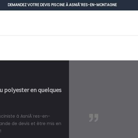
DEMANDEZ VOTRE DEVIS PISCINE À ASNIÃ¨RES-EN-MONTAGNE
ou polyester en quelques
sciniste à AsniÃ¨res-en-
réalité, une piscine est bien
nde de devis et être mis en
!