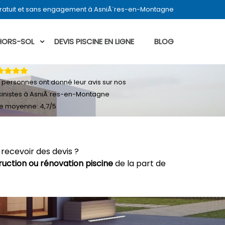
gratuit et sans engagement à AsniÃ¨res-en-Montagne
 HORS-SOL
DEVIS PISCINE EN LIGNE
BLOG
personnes ont donné leur
avis sur nos
cinistes à AsniÃ¨res-en-Montagne
e moyenne:
4,7
/
5
recevoir des devis ?
ruction ou rénovation piscine
de la part de