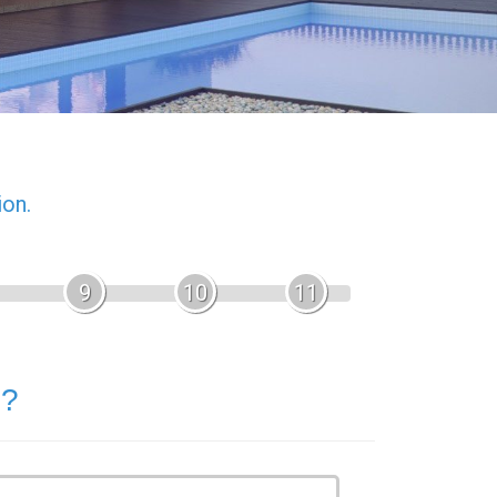
ion.
9
10
11
 ?