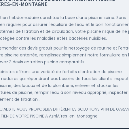
ÈRES-EN-MONTAGNE
etien hebdomadaire constitue la base d'une piscine saine. Sans
ien régulier pour assurer l'équilibre de l'eau et le bon fonctionn
stèmes de filtration et de circulation, votre piscine risque de ne
rotégée contre les maladies et les bactéries nuisibles.
emander des devis gratuit pour le nettoyage de routine et l'entr
re piscine enterrée, remplissez simplement notre formulaire en 
evez 3 devis entretien piscine comparatifs.
cinistes offrons une variété de forfaits d'entretien de piscine
adaires qui répondront aux besoins de tous les clients: inspect
iscine, des locaux et de la plomberie, enlever et stocker les
tures de piscine, remplir l'eau à son niveau approprié, inspecter
ement de filtration...
CIALISTE VOUS PROPOSERA DIFFÉRENTES SOLUTIONS AFIN DE GARAN
ETIEN DE VOTRE PISCINE À AsniÃ¨res-en-Montagne.