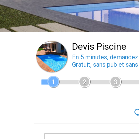
Devis Piscine
En 5 minutes, demande
Gratuit, sans pub et san
1
2
3
Q