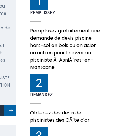
1
 ou
REMPLISSEZ
mme
on de
Remplissez gratuitement une
demande de devis piscine
hors-sol en bois ou en acier
 et
ou autres pour trouver un
t
pisciniste Ã AsniÃ¨res-en-
res
Montagne
NISTE
2
ATION
DEMANDEZ
Obtenez des devis de
piscinistes des CÃ´te d'or
3