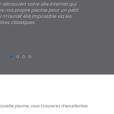
ir découvert votre site internet qui
Pour moi tout 
re ma propre piscine pour un petit
profondeur de
 m'aurait été impossible via les
les parois pour
stes classiques.
THIERRY
uvelle piscine, vous trouverez d'excellentes