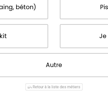
aing, béton)
Pi
kit
Je
Autre
Retour à la liste des métiers