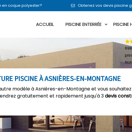
 en en coque polyester?
Obtenez vos devis piscine 
ACCUEIL
PISCINE ENTERRÉE
PISCINE
698
pis
Not
TURE PISCINE À ASNIÈRES-EN-MONTAGNE
 autre modèle à Asnières-en-Montagne et vous souhaitez 
tiendrez gratuitement et rapidement jusqu'à 3
devis const