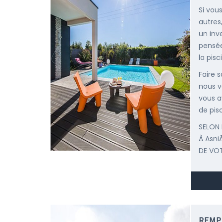
Si vou
autres
un inv
pensée
la pisc
Faire 
nous v
vous a
de pisc
SELON 
À Asn
DE VOT
REMP