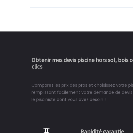
Obtenir mes devis piscine hors sol, bois 
clics
Comparez les prix des pros et choisissez votre pi
Le rêve devient enfin 
remplissant facilement votre demande de devis 
construit chez moi.
le pisciniste dont vous avez besoin !
 partagé, la joie de voir la
e ce plan d'eau, un livre
CHARLES
e pour la construction de la
Rapidité garantie
à on ne peut plus s'en passer.