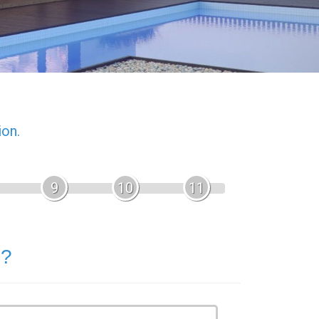
ion.
9
10
11
 ?