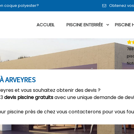
 en coque polyester?
Obtenez vos 
ACCUEIL
PISCINE ENTERRÉE
PISCINE
788
pis
Not
 À ARVEYRES
veyres et vous souhaitez obtenir des devis ?
 3
devis piscine gratuits
avec une unique demande de devis
our piscine près de chez vous contacterons pour vous fou