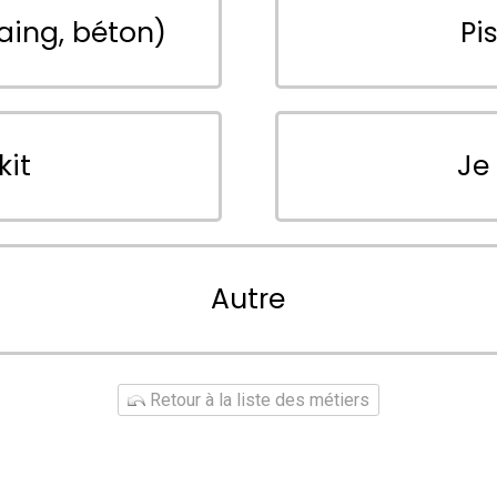
aing, béton)
Pi
kit
Je
Autre
Retour à la liste des métiers