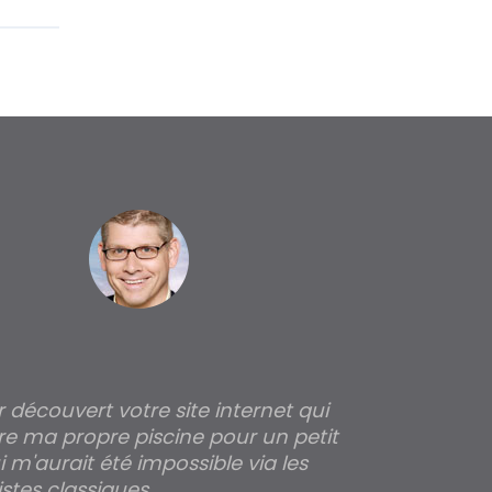
ir découvert votre site internet qui
Pour moi tout 
re ma propre piscine pour un petit
profondeur de
 m'aurait été impossible via les
les parois pour
stes classiques.