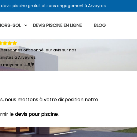
devis piscine gratuit et sans engagement à Arveyres
 HORS-SOL
DEVIS PISCINE EN LIGNE
BLOG
personnes ont donné leur
avis sur nos
cinistes à Arveyres
e moyenne:
4,5
/
5
, nous mettons à votre disposition notre
rnir le
devis pour piscine
.