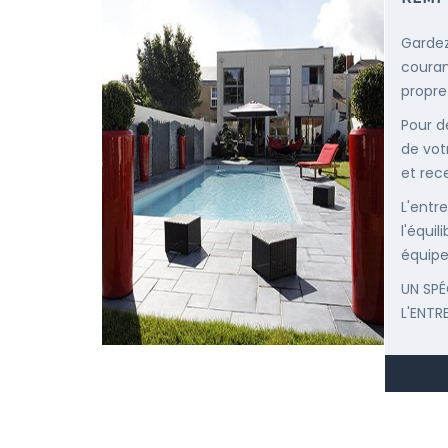
Gardez
courant
propre
Pour d
de vot
et rec
L'entr
l'équi
équipe
UN SPÉ
L'ENTR