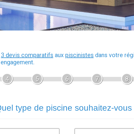
z
3 devis comparatifs
aux
piscinistes
dans votre rég
s engagement.
4
5
6
7
8
uel type de piscine souhaitez-vous