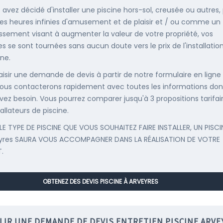
s avez décidé d'installer une piscine hors-sol, creusée ou autres,
es heures infinies d'amusement et de plaisir et / ou comme un
issement visant à augmenter la valeur de votre propriété, vos
s se sont tournées sans aucun doute vers le prix de l'installatio
ine.
saisir une demande de devis à partir de notre formulaire en ligne
ous contacterons rapidement avec toutes les informations don
vez besoin. Vous pourrez comparer jusqu'à 3 propositions tarifai
allateurs de piscine.
LE TYPE DE PISCINE QUE VOUS SOUHAITEZ FAIRE INSTALLER, UN PISCI
yres SAURA VOUS ACCOMPAGNER DANS LA RÉALISATION DE VOTRE
.
OBTENEZ DES DEVIS PISCINE À ARVEYRES
LIR UNE DEMANDE DE DEVIS ENTRETIEN PISCINE ARVE