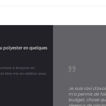
ou polyester en quelques
sciniste à Arveyres en
réalité, une piscine est bien
et être mis en relation avec
Je suis ravi d'avo
m'a permis de fai
budget, chose qui
réseaux de piscini