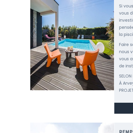
Si vou
vous d
invest
pensée
la pisc
Faire 
nous v
vous a
de inst
SELON 
À Arve
PROJET
REMP