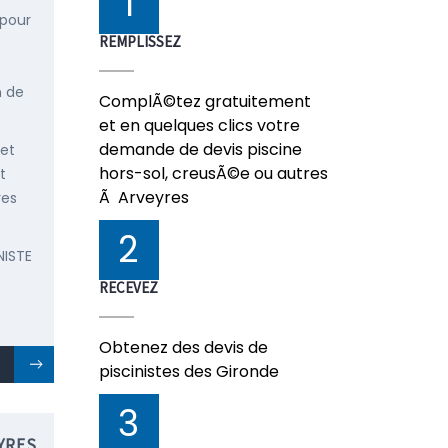
1
 pour
REMPLISSEZ
n de
ComplÃ©tez gratuitement
et en quelques clics votre
demande de devis piscine
 et
hors-sol, creusÃ©e ou autres
t
Ã Arveyres
res
2
NISTE
RECEVEZ
Obtenez des devis de
piscinistes des Gironde
3
YRES