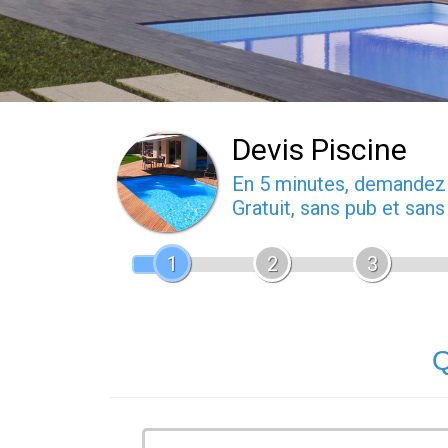
Devis Piscine
En 5 minutes, demande
Gratuit, sans pub et san
1
2
3
Q