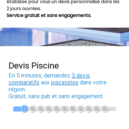
établisse pour vous un devis personnalisé dans les
2 jours ouvrées.
Service gratuit et sans engagements.
Devis Piscine
En 5 minutes, demandez
3 devis
comparatifs
aux
piscinistes
dans votre
région.
Gratuit, sans pub et sans engagement.
1
2
3
4
5
6
7
8
9
10
11