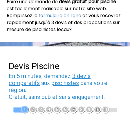
Faire une demande de
devis gratuit pour piscine
est facilement réalisable sur notre site web.
Remplissez le
formulaire en ligne
et vous recevrez
rapidement jusqu'à 3 devis et des propositions sur
mesure de piscinistes locaux.
Devis Piscine
En 5 minutes, demandez
3 devis
comparatifs
aux
piscinistes
dans votre
région.
Gratuit, sans pub et sans engagement.
1
2
3
4
5
6
7
8
9
10
11