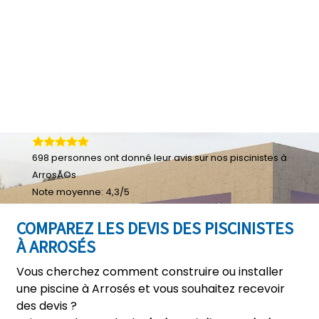
698
personnes ont donné leur
avis sur nos piscinistes à
ArrosÃ©s
Note moyenne:
4,3
/
5
COMPAREZ LES DEVIS DES PISCINISTES
À ARROSÉS
Vous cherchez comment construire ou installer
une piscine à Arrosés et vous souhaitez recevoir
des devis ?