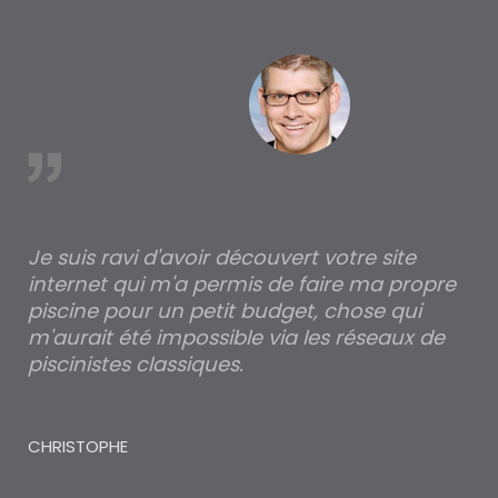
à Arjuzanx
est
Je suis ravi d'avoir découvert votre site
Po
internet qui m'a permis de faire ma propre
pa
piscine pour un petit budget, chose qui
lé
m'aurait été impossible via les réseaux de
au
piscinistes classiques.