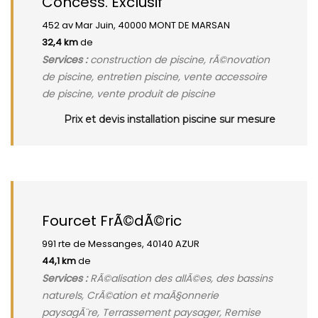
Concess. Exclusif
452 av Mar Juin, 40000 MONT DE MARSAN
32,4 km
de
Services :
construction de piscine, rÃ©novation
de piscine, entretien piscine, vente accessoire
de piscine, vente produit de piscine
Prix et devis installation piscine sur mesure
Fourcet FrÃ©dÃ©ric
991 rte de Messanges, 40140 AZUR
44,1 km
de
Services :
RÃ©alisation des allÃ©es, des bassins
naturels, CrÃ©ation et maÃ§onnerie
paysagÃ¨re, Terrassement paysager, Remise