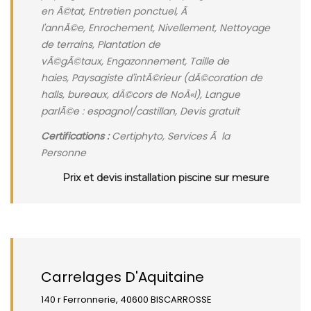
en Ã©tat, Entretien ponctuel, Ã
l'annÃ©e, Enrochement, Nivellement, Nettoyage
de terrains, Plantation de
vÃ©gÃ©taux, Engazonnement, Taille de
haies, Paysagiste d'intÃ©rieur (dÃ©coration de
halls, bureaux, dÃ©cors de NoÃ«l), Langue
parlÃ©e : espagnol/castillan, Devis gratuit
Certifications :
Certiphyto, Services Ã la
Personne
Prix et devis installation piscine sur mesure
Carrelages D'Aquitaine
140 r Ferronnerie, 40600 BISCARROSSE