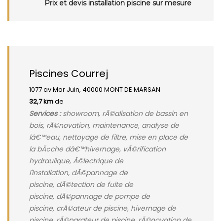
Prix et devis installation piscine sur mesure
Piscines Courrej
1077 av Mar Juin, 40000 MONT DE MARSAN
32,7 km
de
Services :
showroom, rÃ©alisation de bassin en
bois, rÃ©novation, maintenance, analyse de
lâ€™eau, nettoyage de filtre, mise en place de
la bÃ¢che dâ€™hivernage, vÃ©rification
hydraulique, Ã©lectrique de
l'installation, dÃ©pannage de
piscine, dÃ©tection de fuite de
piscine, dÃ©pannage de pompe de
piscine, crÃ©ateur de piscine, hivernage de
piscine, rÃ©parateur de piscine, rÃ©novation de