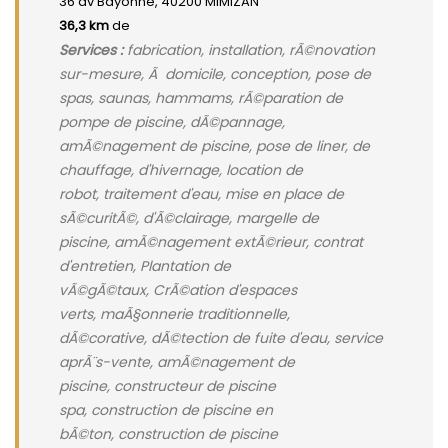
36 av Bayonne, 40200 MIMIZAN
36,3 km
de
Services :
fabrication, installation, rÃ©novation
sur-mesure, Ã domicile, conception, pose de
spas, saunas, hammams, rÃ©paration de
pompe de piscine, dÃ©pannage,
amÃ©nagement de piscine, pose de liner, de
chauffage, d'hivernage, location de
robot, traitement d'eau, mise en place de
sÃ©curitÃ©, d'Ã©clairage, margelle de
piscine, amÃ©nagement extÃ©rieur, contrat
d'entretien, Plantation de
vÃ©gÃ©taux, CrÃ©ation d'espaces
verts, maÃ§onnerie traditionnelle,
dÃ©corative, dÃ©tection de fuite d'eau, service
aprÃ¨s-vente, amÃ©nagement de
piscine, constructeur de piscine
spa, construction de piscine en
bÃ©ton, construction de piscine