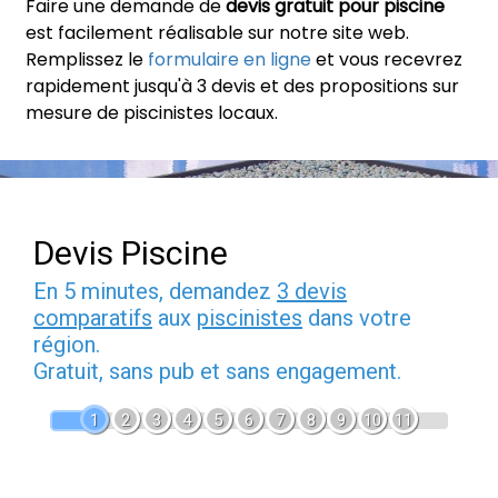
Faire une demande de
devis gratuit pour piscine
est facilement réalisable sur notre site web.
Remplissez le
formulaire en ligne
et vous recevrez
rapidement jusqu'à 3 devis et des propositions sur
mesure de piscinistes locaux.
Devis Piscine
En 5 minutes, demandez
3 devis
comparatifs
aux
piscinistes
dans votre
région.
Gratuit, sans pub et sans engagement.
1
2
3
4
5
6
7
8
9
10
11