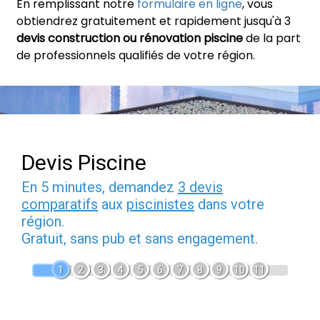
En remplissant notre
formulaire en ligne
, vous
obtiendrez gratuitement et rapidement jusqu'à 3
devis construction ou rénovation piscine
de la part
de professionnels qualifiés de votre région.
Devis Piscine
En 5 minutes, demandez
3 devis
comparatifs
aux
piscinistes
dans votre
région.
Gratuit, sans pub et sans engagement.
1
2
3
4
5
6
7
8
9
10
11