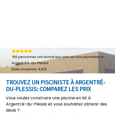
765
personnes ont donné leur
avis sur nos piscinistes à
ArgentrÃ©-du-Plessis
Note moyenne:
4,6
/
5
TROUVEZ UN PISCINISTE À ARGENTRÉ-
DU-PLESSIS: COMPAREZ LES PRIX
Vous voulez construire une piscine en kit à
Argentré-du-Plessis et vous souhaitez obtenir des
devis ?