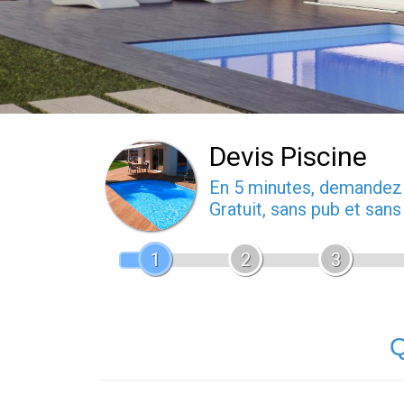
Devis Piscine
En 5 minutes, demande
Gratuit, sans pub et san
1
2
3
Q