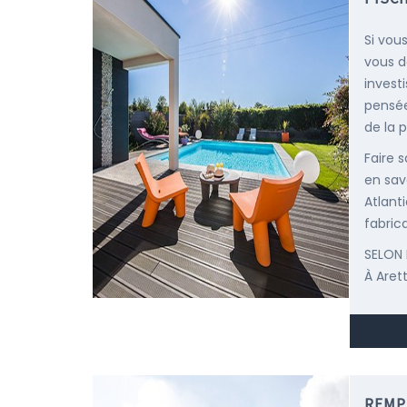
Si vou
vous d
invest
pensée
de la p
Faire 
en sav
Atlant
fabric
SELON 
À Aret
REMP