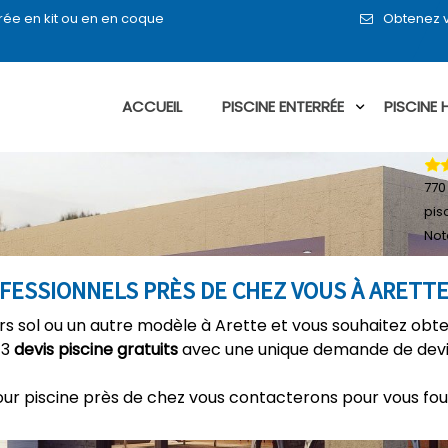
rée en kit ou en en coque
Obtenez v
ACCUEIL
PISCINE ENTERRÉE
PISCINE
770
pis
Not
OFESSIONNELS PRÈS DE CHEZ VOUS À ARETT
ors sol ou un autre modèle à Arette et vous souhaitez obte
 3
devis piscine gratuits
avec une unique demande de devis
our piscine près de chez vous contacterons pour vous fou