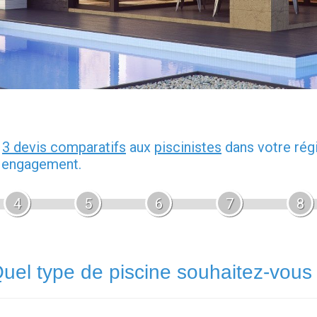
z
3 devis comparatifs
aux
piscinistes
dans votre rég
s engagement.
4
5
6
7
8
uel type de piscine souhaitez-vous