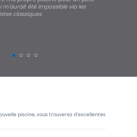
 m'aurait été impossible via les
les parois pour
stes classiques.
THIERRY
uvelle piscine, vous trouverez d'excellentes