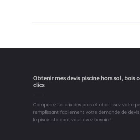
Obtenir mes devis piscine hors sol, bois 
clics
Comparez les prix des pros et choisissez votre pi
Le rêve devient enfin 
remplissant facilement votre demande de devis 
construit chez moi.
le pisciniste dont vous avez besoin !
 partagé, la joie de voir la
e ce plan d'eau, un livre