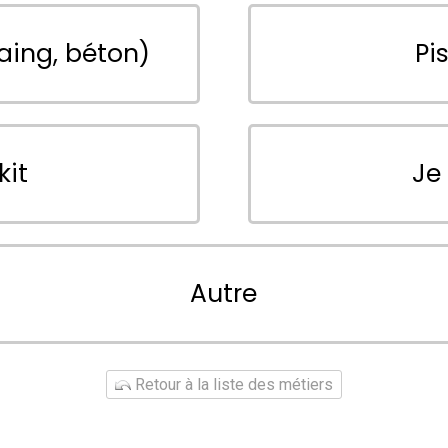
aing, béton)
Pi
kit
Je
Autre
Retour à la liste des métiers