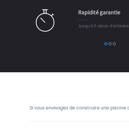
CHARLES
e pour la construction de la
Rapidité garantie
à on ne peut plus s'en passer.
Jusqu'à 5 devis d'artisan
Si vous envisagez de construire une piscine