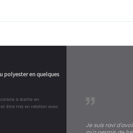
ou polyester en quelques
sciniste à Arette en
réalité, une piscine est bien
et être mis en relation avec
Je suis ravi d'avo
m'a permis de fai