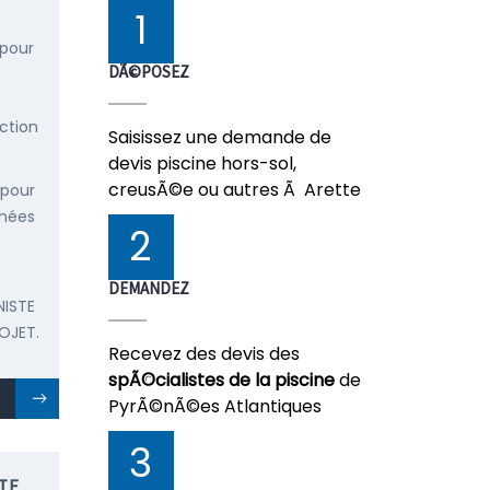
1
 pour
DÃ©POSEZ
ction
Saisissez une demande de
devis piscine hors-sol,
creusÃ©e ou autres Ã Arette
 pour
énées
2
DEMANDEZ
NISTE
OJET.
Recevez des devis des
spÃ©cialistes de la piscine
de
PyrÃ©nÃ©es Atlantiques
3
TE