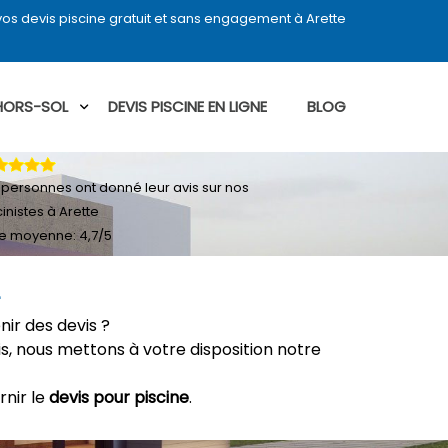
os devis piscine gratuit et sans engagement à Arette
 HORS-SOL
DEVIS PISCINE EN LIGNE
BLOG
personnes ont donné leur
avis sur nos
cinistes à Arette
e moyenne:
4,7
/
5
E
nir des devis ?
, nous mettons à votre disposition notre
rnir le
devis pour piscine
.