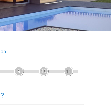
ion.
9
10
11
 ?