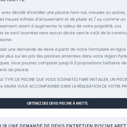
s avez décidé d'installer une piscine hors-sol, creusée ou autres,
es heures infinies d'amusement et de plaisir et / ou comme un
issement visant à augmenter la valeur de votre propriété, vos
s se sont tournées sans aucun doute vers le coût de la constru
iscine.
saisir une demande de devis à partir de notre formulaire en ligne
oir plus sur les prix des piscines enterrées dans votre région Pyr
iques. Vous pourrez comparer jusqu'à 3 propositions tarifaires de
ants de piscine.
LE TYPE DE PISCINE QUE VOUS SOUHAITEZ FAIRE INSTALLER, UN PISCI
te SAURA VOUS ACCOMPAGNER DANS LA RÉALISATION DE VOTRE PR
OBTENEZ DES DEVIS PISCINE À ARETTE
LIR UNE DEMANDE DE DEVIS ENTRETIEN PISCINE ARET