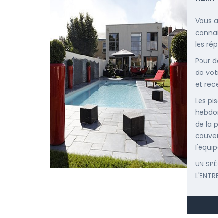
Vous a
connai
les ré
Pour d
de vot
et rec
Les pis
hebdom
de la p
couver
l'équip
UN SPÉ
L'ENTR