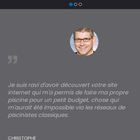
devis
trouv
à An
est
Je suis ravi d'avoir découvert votre site
Po
internet qui m'a permis de faire ma propre
pa
piscine pour un petit budget, chose qui
lé
m'aurait été impossible via les réseaux de
au
piscinistes classiques.
THI
CHRISTOPHE