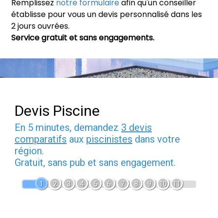
Remplissez
notre formulaire
afin qu'un conseiller
établisse pour vous un devis personnalisé dans les
2 jours ouvrées.
Service gratuit et sans engagements.
Devis Piscine
En 5 minutes, demandez
3 devis
comparatifs
aux
piscinistes
dans votre
région.
Gratuit, sans pub et sans engagement.
1
2
3
4
5
6
7
8
9
10
11