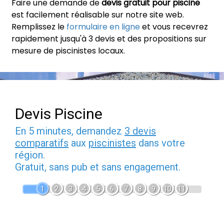
Faire une demande de
devis gratuit pour piscine
est facilement réalisable sur notre site web.
Remplissez le
formulaire en ligne
et vous recevrez
rapidement jusqu'à 3 devis et des propositions sur
mesure de piscinistes locaux.
Devis Piscine
En 5 minutes, demandez
3 devis
comparatifs
aux
piscinistes
dans votre
région.
Gratuit, sans pub et sans engagement.
1
2
3
4
5
6
7
8
9
10
11