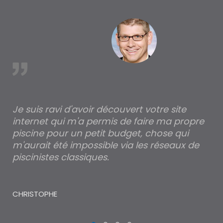
à Ance
est
Je suis ravi d'avoir découvert votre site
Po
internet qui m'a permis de faire ma propre
pa
piscine pour un petit budget, chose qui
lé
m'aurait été impossible via les réseaux de
au
piscinistes classiques.
THI