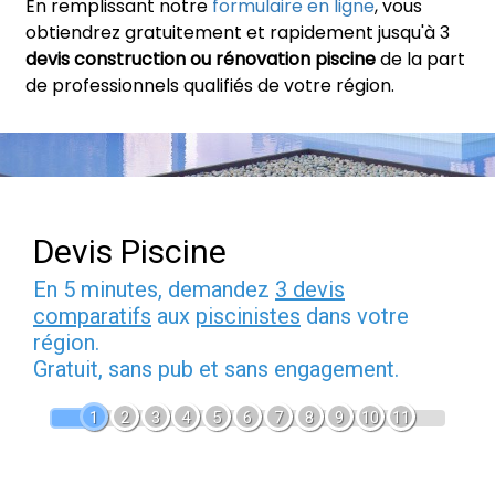
En remplissant notre
formulaire en ligne
, vous
obtiendrez gratuitement et rapidement jusqu'à 3
devis construction ou rénovation piscine
de la part
de professionnels qualifiés de votre région.
Devis Piscine
En 5 minutes, demandez
3 devis
comparatifs
aux
piscinistes
dans votre
région.
Gratuit, sans pub et sans engagement.
1
2
3
4
5
6
7
8
9
10
11