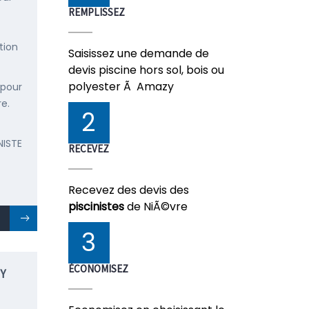
REMPLISSEZ
tion
Saisissez une demande de
devis piscine hors sol, bois ou
polyester Ã Amazy
 pour
re.
2
NISTE
RECEVEZ
Recevez des devis des
piscinistes
de NiÃ©vre
3
ÉCONOMISEZ
Y