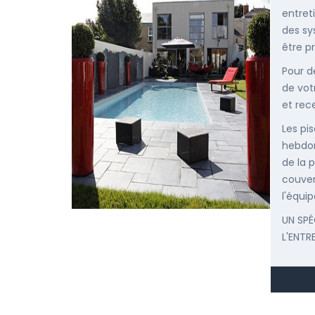
entret
des sy
être p
Pour d
de vot
et rec
Les pis
hebdom
de la p
couver
l'équip
UN SPÉ
L'ENTR