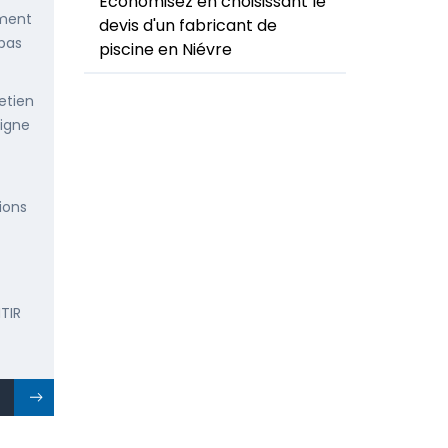
Economisez en choisissant le
ement
devis d'un fabricant de
 pas
piscine en Niévre
etien
ligne
ions
TIR