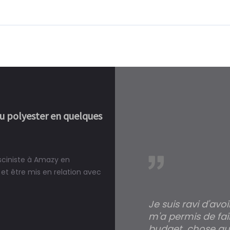
ou polyester en quelques
isciniste à Amazy en
réalité, une piscine est bien
et être mis en relation avec
Je suis ravi d'avo
m'a permis de fai
budget, chose qui