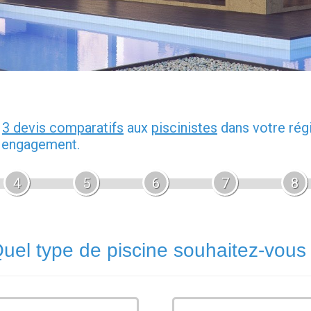
z
3 devis comparatifs
aux
piscinistes
dans votre rég
s engagement.
4
5
6
7
8
uel type de piscine souhaitez-vous