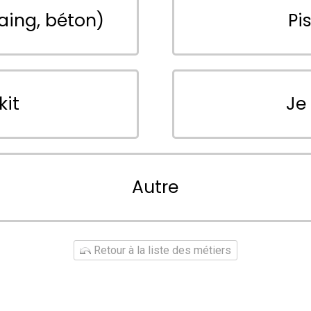
aing, béton)
Pi
kit
Je
Autre
Retour à la liste des métiers