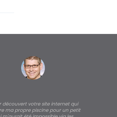
ir découvert votre site internet qui
Pour moi tout 
re ma propre piscine pour un petit
profondeur de
 m'aurait été impossible via les
les parois pour