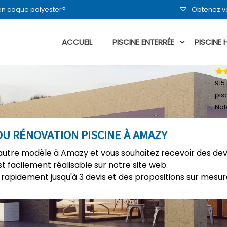
 en coque polyester?
Obtenez vo
ACCUEIL
PISCINE ENTERRÉE
PISCINE
915
pis
Not
OU RÉNOVATION PISCINE À AMAZY
autre modèle à Amazy et vous souhaitez recevoir des dev
t facilement réalisable sur notre site web.
rapidement jusqu'à 3 devis et des propositions sur mesure