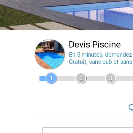
Devis Piscine
En 5 minutes, demande
Gratuit, sans pub et san
1
2
3
Q