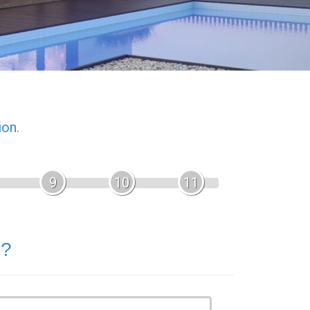
ion.
9
10
11
 ?