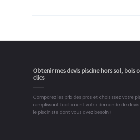
Obtenir mes devis piscine hors sol, bois 
clics
Comparez les prix des pros et choisissez votre p
Le rêve devient enfin 
remplissant facilement votre demande de devis 
construit chez moi.
le pisciniste dont vous avez besoin !
 partagé, la joie de voir la
e ce plan d'eau, un livre
CHARLES
e pour la construction de la