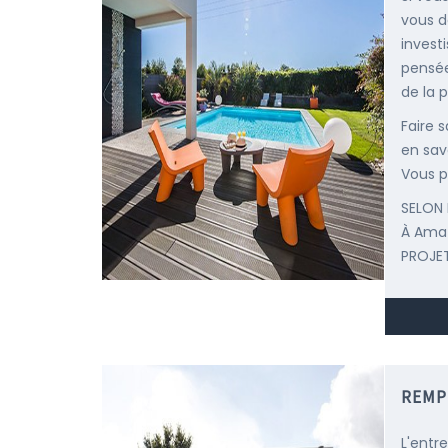
vous d
invest
pensée
de la p
Faire 
en savo
Vous p
SELON 
À Ama
PROJET
REMP
L'entr