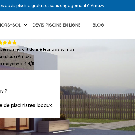
s devis piscine gratuit et sans engagement à Amazy
 HORS-SOL
DEVIS PISCINE EN LIGNE
BLOG
personnes ont donné leur
avis sur nos
cinistes à Amazy
e moyenne:
4,4
/
5
is ?
 de piscinistes locaux.