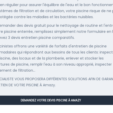
ien régulier pour assurer l'équilibre de l'eau et le bon fonctionn
stèmes de filtration et de circulation, votre piscine risque de ne
rotégée contre les maladies et les bactéries nuisibles.
emander des devis gratuit pour le nettoyage de routine et l'entr
re piscine enterrée, remplissez simplement notre formulaire en 
evez 3 devis entretien piscine comparatifs.
cinistes offrons une variété de forfaits d'entretien de piscine
adaires qui répondront aux besoins de tous les clients: inspect
iscine, des locaux et de la plomberie, enlever et stocker les
tures de piscine, remplir l'eau à son niveau approprié, inspecter
ement de filtration...
CIALISTE VOUS PROPOSERA DIFFÉRENTES SOLUTIONS AFIN DE GARAN
ETIEN DE VOTRE PISCINE À Amazy.
DEMANDEZ VOTRE DEVIS PISCINE À AMAZY