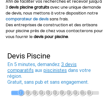
Afin de faciliter vos recherches et recevoir jusqu'à
3
devis piscine gratuits
avec une unique demande
de devis, nous mettons à votre disposition notre
comparateur de devis
sans frais.
Des entreprises de construction et des artisans
pour piscine près de chez vous contacterons pour
vous fournir le
devis pour piscine
.
Devis Piscine
En 5 minutes, demandez
3 devis
comparatifs
aux
piscinistes
dans votre
région.
Gratuit, sans pub et sans engagement.
1
2
3
4
5
6
7
8
9
10
11