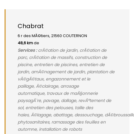
Chabrat
6 r des MÃ©tiers, 21560 COUTERNON
48,6 km
de
Services :
crÃ©ation de jardin, crÃ©ation de
parc, crÃ©ation de massifs, construction de
piscine, entretien de piscines, entretien de
jardin, amÃ©nagement de jardin, plantation de
vÃ©gÃ©taux, engazonnement et le
paillage, Ã©clairage, arrosage
automatique, travaux de maÃ§onnerie
paysagÃ¨re, pavage, dallage, revÃªtement de
sol, entretien des pelouses, taille des
haies, Ã©lagage, abattage, dessouchage, dÃ©broussaill
phytosanitaires, ramassage des feuilles en
automne, installation de robots