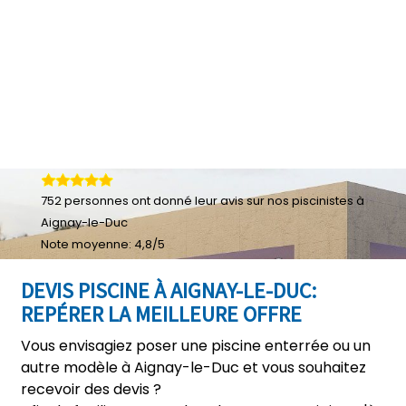
752
personnes ont donné leur
avis sur nos piscinistes à
Aignay-le-Duc
Note moyenne:
4,8
/
5
DEVIS PISCINE À AIGNAY-LE-DUC:
REPÉRER LA MEILLEURE OFFRE
Vous envisagiez poser une piscine enterrée ou un
autre modèle à Aignay-le-Duc et vous souhaitez
recevoir des devis ?