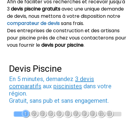
Afin de faciliter vos recherches et recevoir jusqu'à
3
devis piscine gratuits
avec une unique demande
de devis, nous mettons à votre disposition notre
comparateur de devis
sans frais.
Des entreprises de construction et des artisans
pour piscine près de chez vous contacterons pour
vous fournir le
devis pour piscine
.
Devis Piscine
En 5 minutes, demandez
3 devis
comparatifs
aux
piscinistes
dans votre
région.
Gratuit, sans pub et sans engagement.
1
2
3
4
5
6
7
8
9
10
11