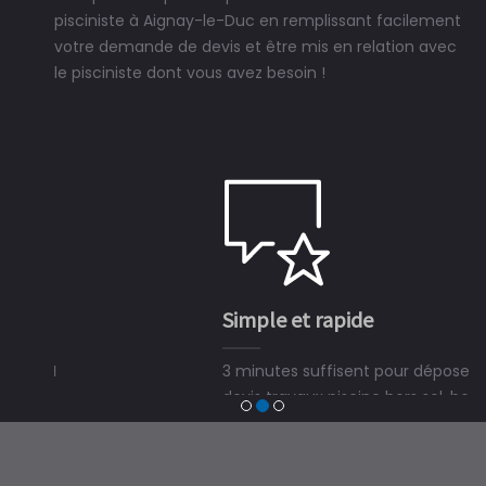
pisciniste à Aignay-le-Duc en remplissant facilement
votre demande de devis et être mis en relation avec
le pisciniste dont vous avez besoin !
Simple et rapide
3 minutes suffisent pour déposer une demande de
devis travaux piscine hors sol, bois ou polyester et
trouver un expert en piscine hors sol, bois ou polyester
à Aignay-le-Duc