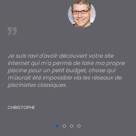
est
Je suis ravi d'avoir découvert votre site
Po
internet qui m'a permis de faire ma propre
pa
piscine pour un petit budget, chose qui
lé
m'aurait été impossible via les réseaux de
au
piscinistes classiques.
THI
CHRISTOPHE